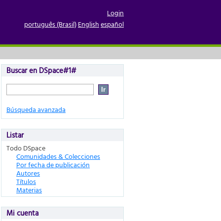
Login
português (Brasil)
English
español
Buscar en DSpace#1#
Búsqueda avanzada
Listar
Todo DSpace
Comunidades & Colecciones
Por fecha de publicación
Autores
Títulos
Materias
Mi cuenta