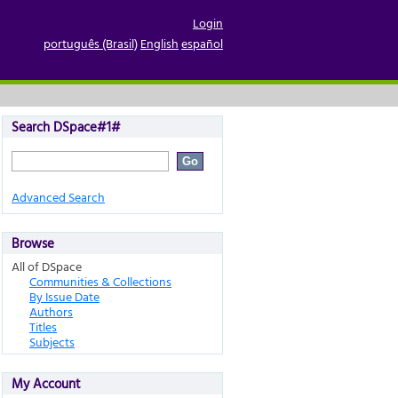
Login
português (Brasil)
English
español
Search DSpace#1#
Advanced Search
Browse
All of DSpace
Communities & Collections
By Issue Date
Authors
Titles
Subjects
My Account