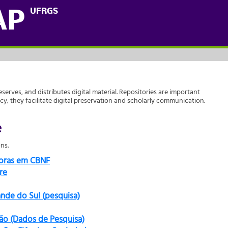
UFRGS
AP
reserves, and distributes digital material. Repositories are important
acy; they facilitate digital preservation and scholarly communication.
e
ns.
doras em CBNF
re
ande do Sul (pesquisa)
ão (Dados de Pesquisa)