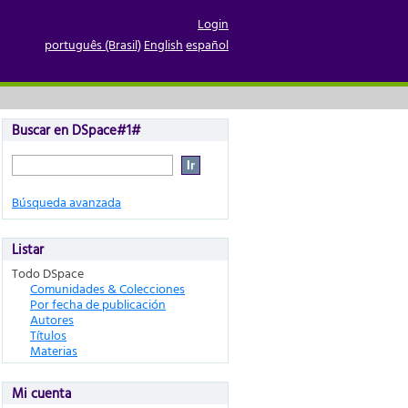
Login
português (Brasil)
English
español
Buscar en DSpace#1#
Búsqueda avanzada
Listar
Todo DSpace
Comunidades & Colecciones
Por fecha de publicación
Autores
Títulos
Materias
Mi cuenta