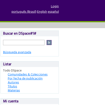
Login
português (Brasil)
English
español
Buscar en DSpace#1#
Búsqueda avanzada
Listar
Todo DSpace
Comunidades & Colecciones
Por fecha de publicación
Autores
Títulos
Materias
Mi cuenta