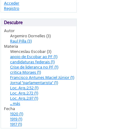
Acceder
Registro
Descubre
Autor
Argemiro Dornelles (3)
Raul Pilla (3)
Materia
Wenceslau Escobar (3)
apoio de Escobar ao PF (1)
candidaturas federais (1)
Crise de liderança no PF (1)
critica Moraes (1)
Francisco Antunes Maciel Júnior (1)
Jornal "parlamentarista" (1)
Loc. Arq.:2.52 (1)
Loc. Arq.:2.72 (1)
Loc. Arq.:2.97 (1)
... más
Fecha
1920 (1)
1919 (1)
1917 (1)