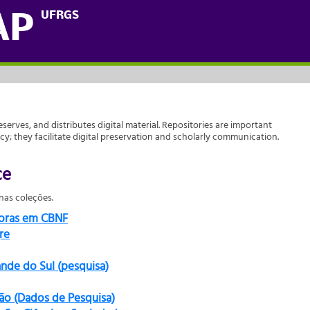
UFRGS
AP
reserves, and distributes digital material. Repositories are important
acy; they facilitate digital preservation and scholarly communication.
ce
as coleções.
doras em CBNF
re
ande do Sul (pesquisa)
ão (Dados de Pesquisa)