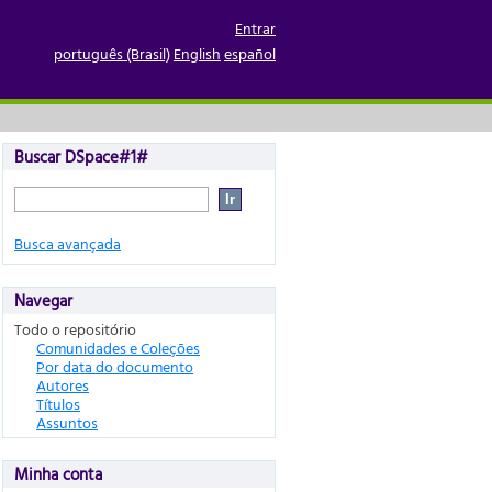
Entrar
português (Brasil)
English
español
Buscar DSpace#1#
Busca avançada
Navegar
Todo o repositório
Comunidades e Coleções
Por data do documento
Autores
Títulos
Assuntos
Minha conta