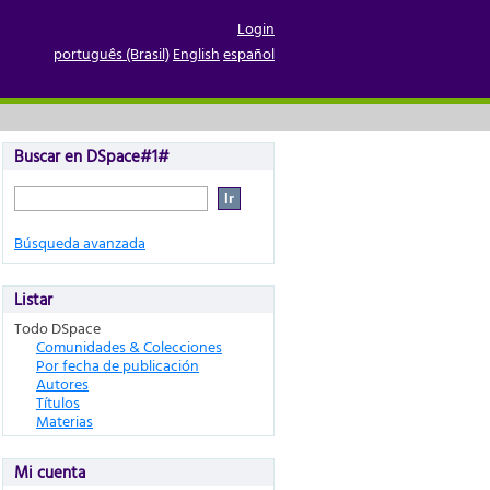
Login
português (Brasil)
English
español
Buscar en DSpace#1#
Búsqueda avanzada
Listar
Todo DSpace
Comunidades & Colecciones
Por fecha de publicación
Autores
Títulos
Materias
Mi cuenta