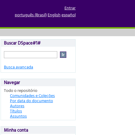
Entrar
português (Brasil)
English
español
Buscar DSpace#1#
Busca avançada
Navegar
Todo o repositório
Comunidades e Coleções
Por data do documento
Autores
Títulos
Assuntos
Minha conta