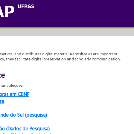
UFRGS
AP
reserves, and distributes digital material. Repositories are important
acy; they facilitate digital preservation and scholarly communication.
ce
as coleções.
doras em CBNF
re
ande do Sul (pesquisa)
ão (Dados de Pesquisa)