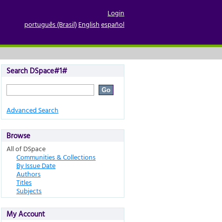
Login
português (Brasil)
English
español
Search DSpace#1#
Advanced Search
Browse
All of DSpace
Communities & Collections
By Issue Date
Authors
Titles
Subjects
My Account