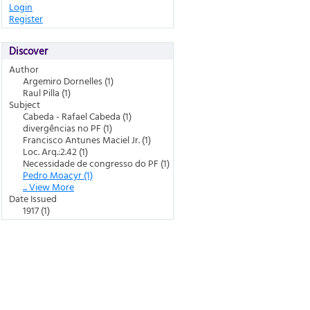
Login
Register
Discover
Author
Argemiro Dornelles (1)
Raul Pilla (1)
Subject
Cabeda - Rafael Cabeda (1)
divergências no PF (1)
Francisco Antunes Maciel Jr. (1)
Loc. Arq.:2.42 (1)
Necessidade de congresso do PF (1)
Pedro Moacyr (1)
... View More
Date Issued
1917 (1)