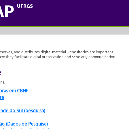
UFRGS
AP
reserves, and distributes digital material. Repositories are important
acy; they facilitate digital preservation and scholarly communication.
e
ns.
doras em CBNF
re
ande do Sul (pesquisa)
ão (Dados de Pesquisa)