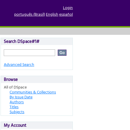
Login
português (Brasil)
English
español
Search DSpace#1#
Advanced Search
Browse
All of DSpace
Communities & Collections
By Issue Date
Authors
Titles
Subjects
My Account