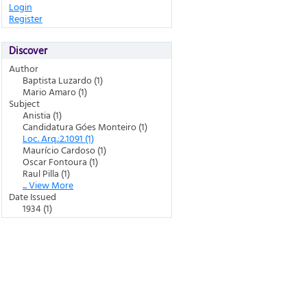
Login
Register
Discover
Author
Baptista Luzardo (1)
Mario Amaro (1)
Subject
Anistia (1)
Candidatura Góes Monteiro (1)
Loc. Arq.:2.1091 (1)
Maurício Cardoso (1)
Oscar Fontoura (1)
Raul Pilla (1)
... View More
Date Issued
1934 (1)