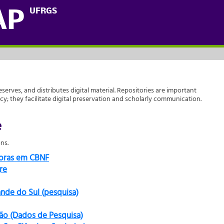
UFRGS
AP
reserves, and distributes digital material. Repositories are important
acy; they facilitate digital preservation and scholarly communication.
e
ns.
doras em CBNF
re
ande do Sul (pesquisa)
ão (Dados de Pesquisa)