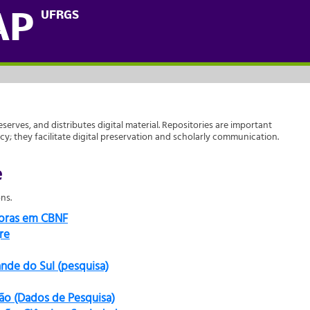
UFRGS
AP
reserves, and distributes digital material. Repositories are important
acy; they facilitate digital preservation and scholarly communication.
e
ns.
doras em CBNF
re
ande do Sul (pesquisa)
ão (Dados de Pesquisa)