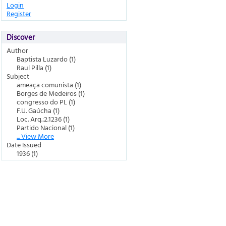
Login
Register
Discover
Author
Baptista Luzardo (1)
Raul Pilla (1)
Subject
ameaça comunista (1)
Borges de Medeiros (1)
congresso do PL (1)
F.U. Gaúcha (1)
Loc. Arq.:2.1236 (1)
Partido Nacional (1)
... View More
Date Issued
1936 (1)