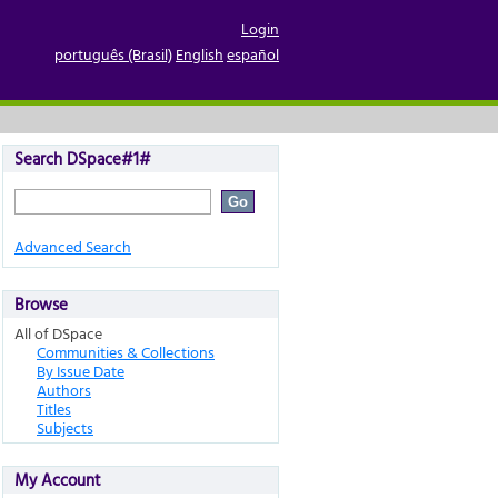
Login
português (Brasil)
English
español
Search DSpace#1#
Advanced Search
Browse
All of DSpace
Communities & Collections
By Issue Date
Authors
Titles
Subjects
My Account