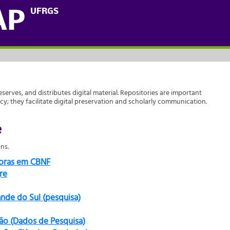
UFRGS
AP
reserves, and distributes digital material. Repositories are important
acy; they facilitate digital preservation and scholarly communication.
e
ns.
doras em CBNF
re
ande do Sul (pesquisa)
ão (Dados de Pesquisa)