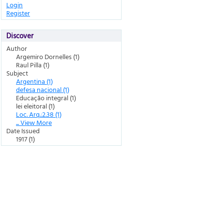
Login
Register
Discover
Author
Argemiro Dornelles (1)
Raul Pilla (1)
Subject
Argentina (1)
defesa nacional (1)
Educação integral (1)
lei eleitoral (1)
Loc. Arq.:2.38 (1)
... View More
Date Issued
1917 (1)