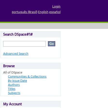
Login
português (Brasil)
English
español
Search DSpace#1#
Advanced Search
Browse
All of DSpace
Communities & Collections
By Issue Date
Authors
Titles
Subjects
My Account