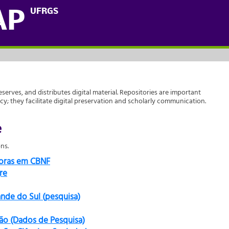
UFRGS
AP
reserves, and distributes digital material. Repositories are important
acy; they facilitate digital preservation and scholarly communication.
e
ns.
doras em CBNF
re
ande do Sul (pesquisa)
ão (Dados de Pesquisa)