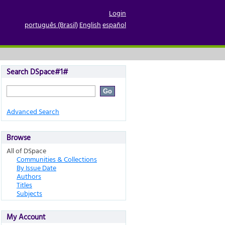
Login
português (Brasil)
English
español
Search DSpace#1#
Advanced Search
Browse
All of DSpace
Communities & Collections
By Issue Date
Authors
Titles
Subjects
My Account