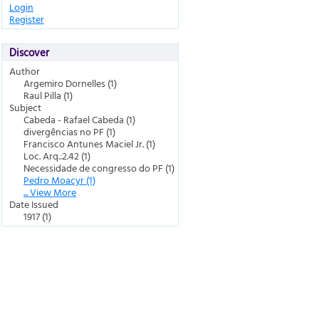
Login
Register
Discover
Author
Argemiro Dornelles (1)
Raul Pilla (1)
Subject
Cabeda - Rafael Cabeda (1)
divergências no PF (1)
Francisco Antunes Maciel Jr. (1)
Loc. Arq.:2.42 (1)
Necessidade de congresso do PF (1)
Pedro Moacyr (1)
... View More
Date Issued
1917 (1)