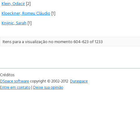
Klein, Odacir
[2]
Kloeckner, Romeu Cláudio
[1]
Knijnic, Sarah
[1]
Itens para a visualização no momento 604-623 of 1233
Créditos
DSpace software
copyright © 2002-2012
Duraspace
Entre em contato
|
Deixe sua opinião