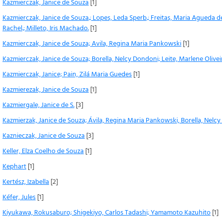
Kazmierczak, Janice de Souza
[1]
Kazmierczak, Janice de Souza.; Lopes, Leda Sperb.; Freitas, Maria Agueda de O
Rachel.; Milleto, Iris Machado.
[1]
Kazmierczak, Janice de Souza; Avila, Regina Maria Pankowski
[1]
Kazmierczak, Janice de Souza; Borella, Nelcy Dondoni; Leite, Marlene Olivei
Kazmierczak, Janice; Pain, Zilá Maria Guedes
[1]
Kazmierezak, Janice de Souza
[1]
Kazmiergale, Janice de S.
[3]
Kazmierzak, Janice de Souza; Ávila, Regina Maria Pankowski, Borella, Nelc
Kaznieczak, Janice de Souza
[3]
Keller, Elza Coelho de Souza
[1]
Kephart
[1]
Kertész, Izabella
[2]
Kéfer, Jules
[1]
Kiyukawa, Rokusaburo; Shigekiyo, Carlos Tadashi; Yamamoto Kazuhito
[1]