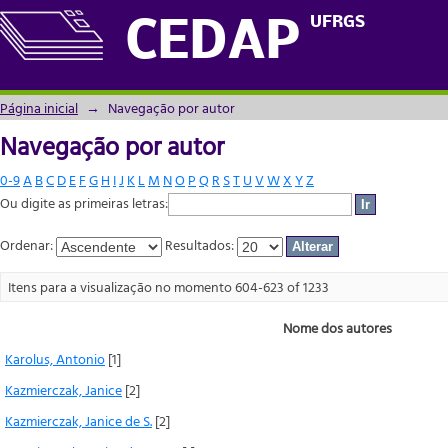
Navegação por autor
UFRGS
CEDAP
Página inicial
→
Navegação por autor
Navegação por autor
0-9
A
B
C
D
E
F
G
H
I
J
K
L
M
N
O
P
Q
R
S
T
U
V
W
X
Y
Z
Ou digite as primeiras letras:
Ordenar:
Resultados:
Itens para a visualização no momento 604-623 of 1233
Nome dos autores
Karolus, Antonio
[1]
Kazmierczak, Janice
[2]
Kazmierczak, Janice de S.
[2]