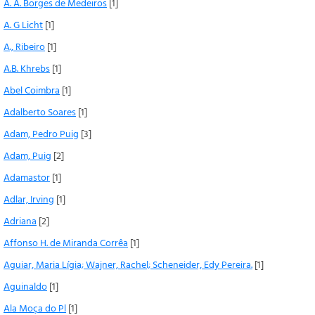
A. A. Borges de Medeiros
[1]
A. G Licht
[1]
A., Ribeiro
[1]
A.B. Khrebs
[1]
Abel Coimbra
[1]
Adalberto Soares
[1]
Adam, Pedro Puig
[3]
Adam, Puig
[2]
Adamastor
[1]
Adlar, Irving
[1]
Adriana
[2]
Affonso H. de Miranda Corrêa
[1]
Aguiar, Maria Lígia; Wajner, Rachel; Scheneider, Edy Pereira.
[1]
Aguinaldo
[1]
Ala Moça do Pl
[1]