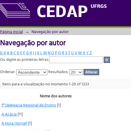
Navegação por autor
UFRGS
CEDAP
Página inicial
→
Navegação por autor
Navegação por autor
0-9
A
B
C
D
E
F
G
H
I
J
K
L
M
N
O
P
Q
R
S
T
U
V
W
X
Y
Z
Ou digite as primeiras letras:
Ordenar:
Resultados:
Itens para a visualização no momento 1-20 of 1233
Nome dos autores
1ª Delegacia Regional de Ensino
[1]
A Acácia
[11]
A Hora (Jornal)
[1]