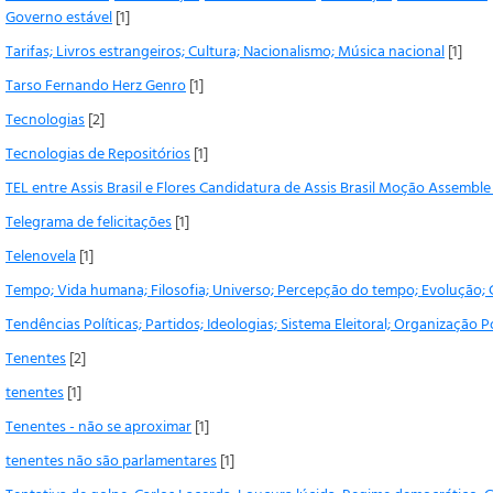
Governo estável
[1]
Tarifas; Livros estrangeiros; Cultura; Nacionalismo; Música nacional
[1]
Tarso Fernando Herz Genro
[1]
Tecnologias
[2]
Tecnologias de Repositórios
[1]
TEL entre Assis Brasil e Flores Candidatura de Assis Brasil Moção Assemble
Telegrama de felicitações
[1]
Telenovela
[1]
Tempo; Vida humana; Filosofia; Universo; Percepção do tempo; Evolução
Tendências Políticas; Partidos; Ideologias; Sistema Eleitoral; Organização P
Tenentes
[2]
tenentes
[1]
Tenentes - não se aproximar
[1]
tenentes não são parlamentares
[1]