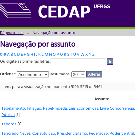
Navegação por assunto
UFRGS
CEDAP
Página inicial
→
Navegação por assunto
Navegação por assunto
0-9
A
B
C
D
E
F
G
H
I
J
K
L
M
N
O
P
Q
R
S
T
U
V
W
X
Y
Z
Ou digite as primeiras letras:
Ordenar:
Resultados:
Itens para a visualização no momento 5196-5215 of 5461
Assunto
Tabelamento; Inflação; Papel-moeda; Leis Econômicas; Livre Concorrência
Pública
[1]
Taborda
[1]
Tancredo Neves; Constituição; Presidencialismo; Federação; Poder central