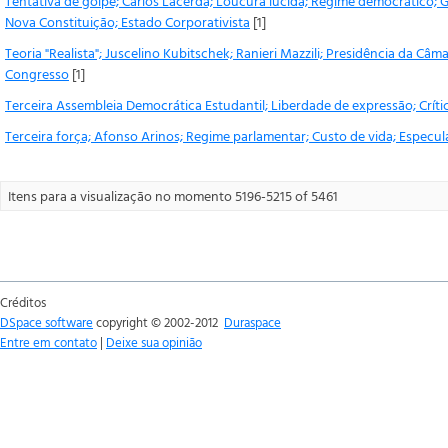
Tentativa de golpe; Carlos Lacerda; Loucura lúcida; Regime democrático; G
Nova Constituição; Estado Corporativista
[1]
Teoria "Realista"; Juscelino Kubitschek; Ranieri Mazzili; Presidência da Câm
Congresso
[1]
Terceira Assembleia Democrática Estudantil; Liberdade de expressão; Críti
Terceira força; Afonso Arinos; Regime parlamentar; Custo de vida; Especul
Itens para a visualização no momento 5196-5215 of 5461
Créditos
DSpace software
copyright © 2002-2012
Duraspace
Entre em contato
|
Deixe sua opinião