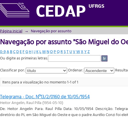
Navegação por assunto "São Miguel do Oe
UFRGS
CEDAP
Página inicial
→
Navegação por assunto
Navegação por assunto "São Miguel do Oe
0-9
A
B
C
D
E
F
G
H
I
J
K
L
M
N
O
P
Q
R
S
T
U
V
W
X
Y
Z
Ou digite as primeiras letras:
Classificar por:
Ordenar:
Resulta
Itens para a visualização no momento 1-1 of 1
Telegrama - Doc. Nº13/2/0160 de 10/05/1954
Heitor Angelin
;
Raul Pilla
(
1954-05-10
)
De: Heitor Angelin Para: Raul Pilla Data: 10/05/1954 Descrição: Teleg
diretório do PL em São Miguel do Oeste e que o padre Aurélio Conzi foi elei