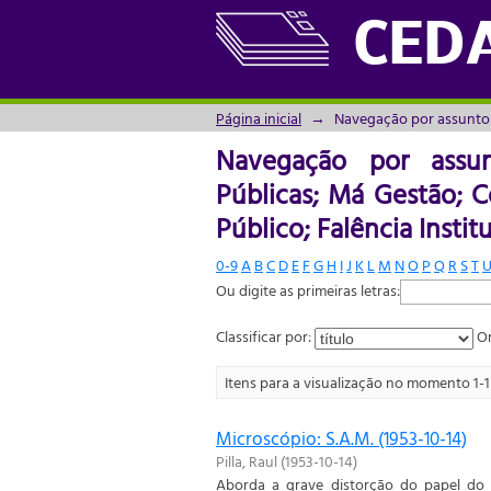
Navegação por assunt
CED
Corrupção; Falta de Fis
Administrativa"
Página inicial
→
Navegação por assunto
Navegação por assunt
Públicas; Má Gestão; Co
Público; Falência Insti
0-9
A
B
C
D
E
F
G
H
I
J
K
L
M
N
O
P
Q
R
S
T
Ou digite as primeiras letras:
Classificar por:
Or
Itens para a visualização no momento 1-1 
Microscópio: S.A.M. (1953-10-14)
Pilla, Raul
(
1953-10-14
)
Aborda a grave distorção do papel do 