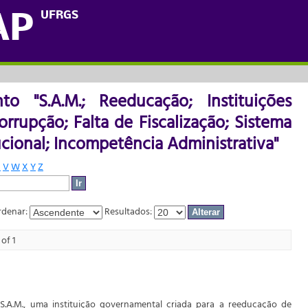
o "S.A.M.; Reeducação; Instituições
UFRGS
AP
calização; Sistema Público; Falência Inst
o "S.A.M.; Reeducação; Instituições
rrupção; Falta de Fiscalização; Sistema
tucional; Incompetência Administrativa"
U
V
W
X
Y
Z
denar:
Resultados:
of 1
S.A.M., uma instituição governamental criada para a reeducação de