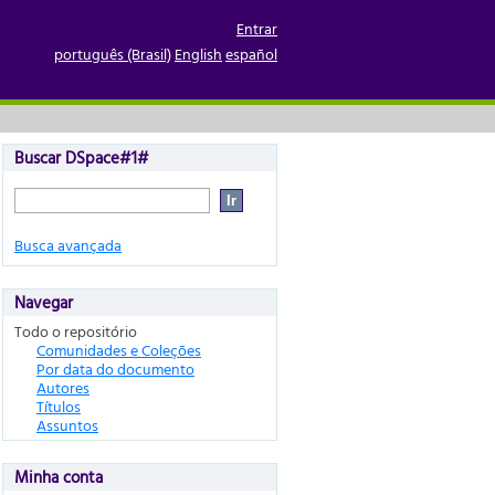
 Públicas; Má Gestão;
Entrar
itucional; Incompetência
português (Brasil)
English
español
Buscar DSpace#1#
Busca avançada
Navegar
Todo o repositório
Comunidades e Coleções
Por data do documento
Autores
Títulos
Assuntos
Minha conta