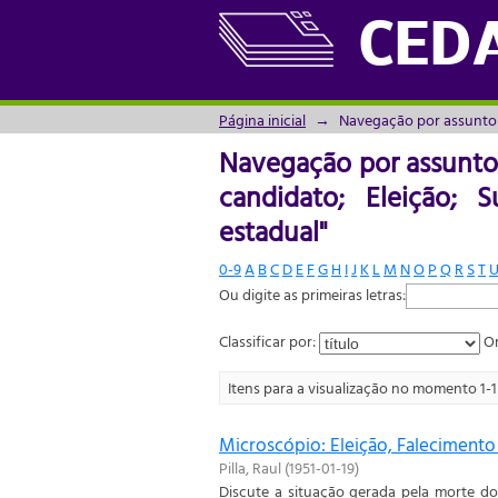
Navegação por assunt
CED
Substituição; Democraci
Página inicial
→
Navegação por assunto
Navegação por assunto
candidato; Eleição; S
estadual"
0-9
A
B
C
D
E
F
G
H
I
J
K
L
M
N
O
P
Q
R
S
T
Ou digite as primeiras letras:
Classificar por:
Or
Itens para a visualização no momento 1-1 
Microscópio: Eleição, Falecimento 
Pilla, Raul
(
1951-01-19
)
Discute a situação gerada pela morte d