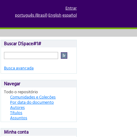
o candidato; Eleição;
Entrar
português (Brasil)
English
español
Buscar DSpace#1#
Busca avançada
Navegar
Todo o repositório
Comunidades e Coleções
Por data do documento
Autores
Títulos
Assuntos
Minha conta