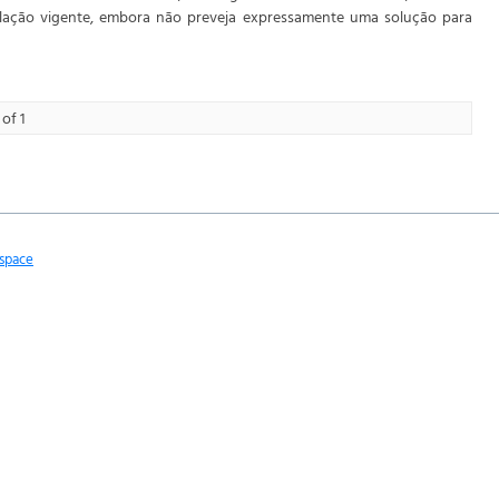
slação vigente, embora não preveja expressamente uma solução para
of 1
space