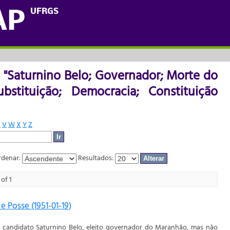
o "Saturnino Belo; Governador; Morte d
UFRGS
AP
a; Constituição estadual"
 "Saturnino Belo; Governador; Morte do
ubstituição; Democracia; Constituição
U
V
W
X
Y
Z
denar:
Resultados:
of 1
e Posse (1951-01-19)
o candidato Saturnino Belo, eleito governador do Maranhão, mas não