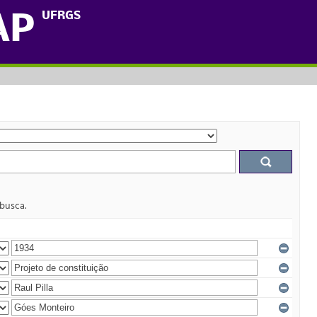
UFRGS
AP
 busca.