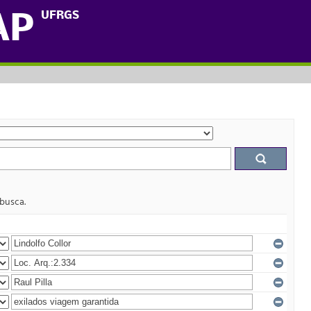
UFRGS
AP
 busca.