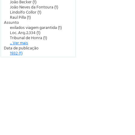
João Becker (1)
João Neves da Fontoura (1)
Lindolfo Collor (1)
Raul Pilla (1)
Assunto
exilados viagem garantida (1)
Loc. Arq.:2.334 (1)
Tribunal de Honra (1)
... Ver mais
Data de publicação
1932 (1)