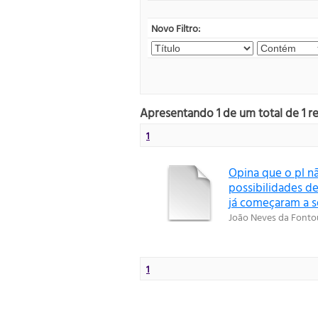
Novo Filtro:
Apresentando 1 de um total de 1 r
1
Opina que o pl n
possibilidades de
já começaram a s
João Neves da Fonto
1