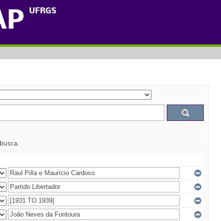
UFRGS
AP
 busca.