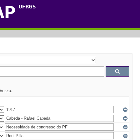
UFRGS
AP
 busca.