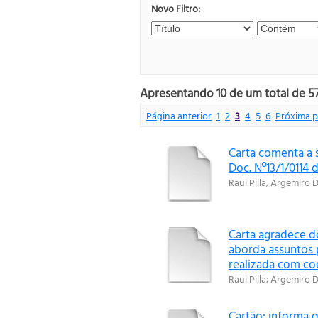
Novo Filtro:
Apresentando 10 de um total de 57
Página anterior
1
2
3
4
5
6
Próxima p
Carta comenta a s
Doc. Nº13/1/0114 
Raul Pilla
;
Argemiro D
Carta agradece 
aborda assuntos 
realizada com coe
Raul Pilla
;
Argemiro D
Cartão: informa 