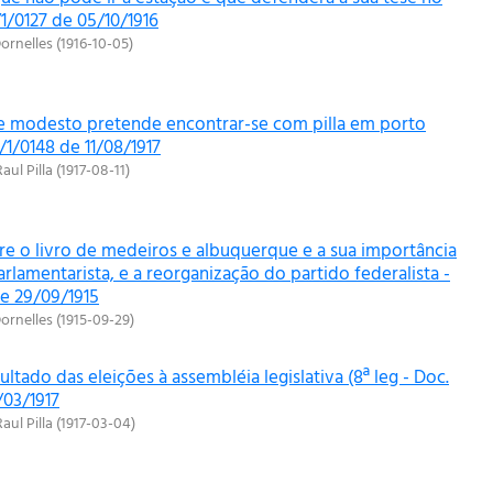
/1/0127 de 05/10/1916
ornelles
(
1916-10-05
)
e modesto pretende encontrar-se com pilla em porto
/1/0148 de 11/08/1917
Raul Pilla
(
1917-08-11
)
re o livro de medeiros e albuquerque e a sua importância
lamentarista, e a reorganização do partido federalista -
de 29/09/1915
ornelles
(
1915-09-29
)
sultado das eleições à assembléia legislativa (8ª leg - Doc.
/03/1917
Raul Pilla
(
1917-03-04
)