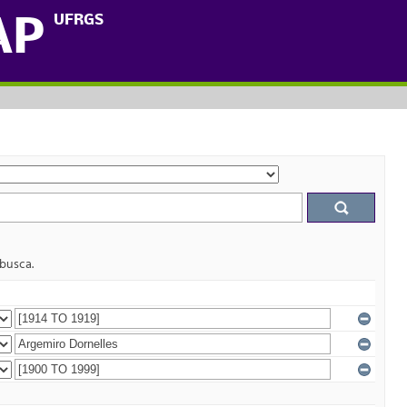
UFRGS
AP
 busca.