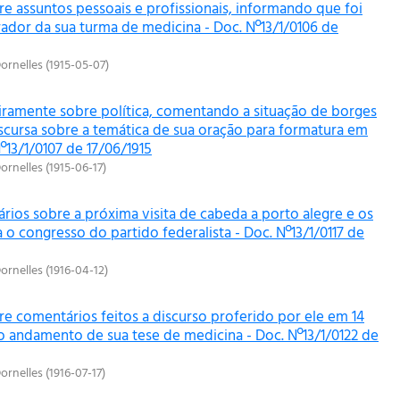
e assuntos pessoais e profissionais, informando que foi
rador da sua turma de medicina - Doc. Nº13/1/0106 de
ornelles
(
1915-05-07
)
eiramente sobre política, comentando a situação de borges
scursa sobre a temática de sua oração para formatura em
º13/1/0107 de 17/06/1915
ornelles
(
1915-06-17
)
rios sobre a próxima visita de cabeda a porto alegre e os
 o congresso do partido federalista - Doc. Nº13/1/0117 de
ornelles
(
1916-04-12
)
re comentários feitos a discurso proferido por ele em 14
 o andamento de sua tese de medicina - Doc. Nº13/1/0122 de
ornelles
(
1916-07-17
)