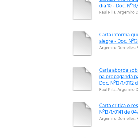
dia 10 - Doc. Nº13
Raul Pilla
;
Argemiro D
Carta informa qu
alegre - Doc. Nº13
Argemiro Dornelles
;
Carta aborda sob
na propaganda par
Doc. Nº13/1/0112 
Raul Pilla
;
Argemiro D
Carta critica o re
Nº13/1/0141 de 04
Argemiro Dornelles
;