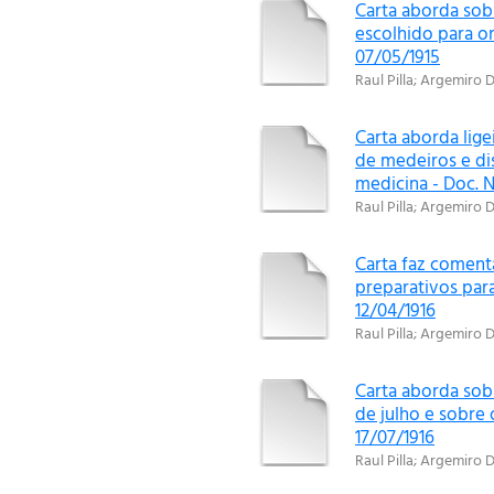
Carta aborda sobr
escolhido para o
07/05/1915
Raul Pilla
;
Argemiro D
Carta aborda lig
de medeiros e di
medicina - Doc. N
Raul Pilla
;
Argemiro D
Carta faz comentá
preparativos para
12/04/1916
Raul Pilla
;
Argemiro D
Carta aborda sob
de julho e sobre
17/07/1916
Raul Pilla
;
Argemiro D