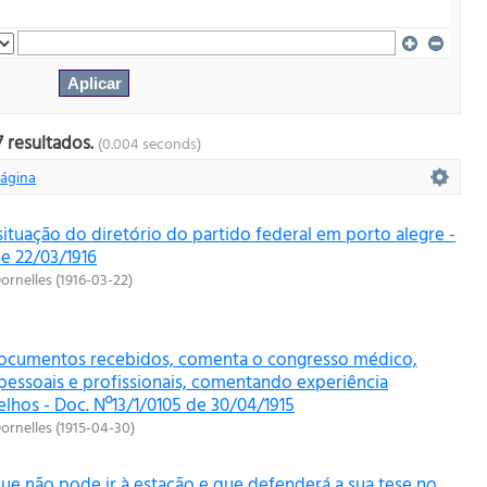
 resultados.
(0.004 seconds)
ágina
ituação do diretório do partido federal em porto alegre -
de 22/03/1916
ornelles
(
1916-03-22
)
documentos recebidos, comenta o congresso médico,
pessoais e profissionais, comentando experiência
lhos - Doc. Nº13/1/0105 de 30/04/1915
ornelles
(
1915-04-30
)
que não pode ir à estação e que defenderá a sua tese no