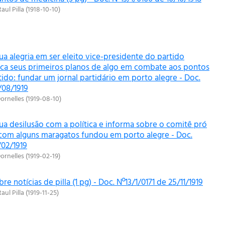
Raul Pilla
(
1918-10-10
)
ua alegria em ser eleito vice-presidente do partido
loca seus primeiros planos de algo em combate aos pontos
ido: fundar um jornal partidário em porto alegre - Doc.
/08/1919
ornelles
(
1919-08-10
)
ua desilusão com a política e informa sobre o comitê pró
com alguns maragatos fundou em porto alegre - Doc.
/02/1919
ornelles
(
1919-02-19
)
re notícias de pilla (1 pg) - Doc. Nº13/1/0171 de 25/11/1919
Raul Pilla
(
1919-11-25
)