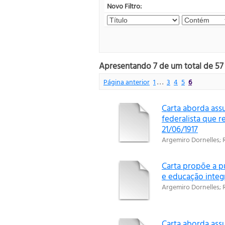
Novo Filtro:
Apresentando 7 de um total de 57
Página anterior
1
. . .
3
4
5
6
Carta aborda ass
federalista que r
21/06/1917
Argemiro Dornelles
;
Carta propõe a p
e educação integra
Argemiro Dornelles
;
Carta aborda assu