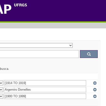
UFRGS
AP
 busca.