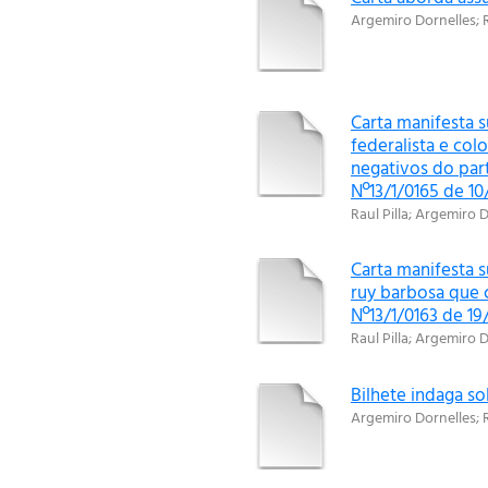
Argemiro Dornelles
;
Carta manifesta s
federalista e co
negativos do part
Nº13/1/0165 de 10
Raul Pilla
;
Argemiro D
Carta manifesta s
ruy barbosa que 
Nº13/1/0163 de 19
Raul Pilla
;
Argemiro D
Bilhete indaga sob
Argemiro Dornelles
;