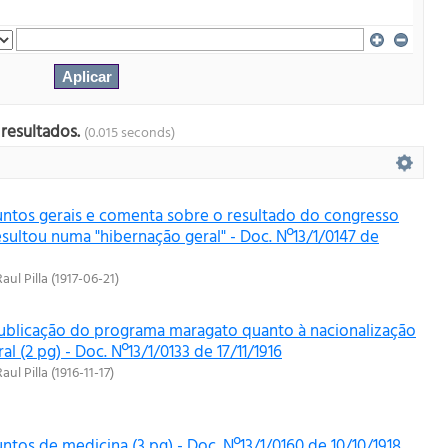
 resultados.
(0.015 seconds)
untos gerais e comenta sobre o resultado do congresso
esultou numa "hibernação geral" - Doc. Nº13/1/0147 de
Raul Pilla
(
1917-06-21
)
ublicação do programa maragato quanto à nacionalização
l (2 pg) - Doc. Nº13/1/0133 de 17/11/1916
Raul Pilla
(
1916-11-17
)
ntos de medicina (3 pg) - Doc. Nº13/1/0160 de 10/10/1918