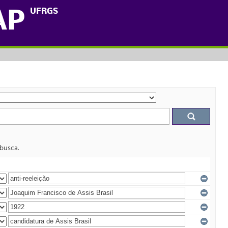
UFRGS
AP
 busca.