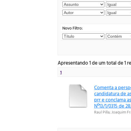
Novo Filtro:
Apresentando 1 de um total de 1 r
1
Comenta a perspe
candidatura de as
prr e conclama as
Nº13/1/0315 de 2
Raul Pilla
;
Joaquim Fra