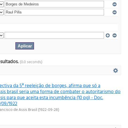
esultados.
(0.0 seconds)
ctiva da 5ª reeleição de borges, afirma que só a
sis brasil seria uma forma de combater o autoritarismo do
sis para que aceita esta incumbência (10 pg) - Doc.
8/09/1922
ncisco de Assis Brasil
(
1922-09-28
)