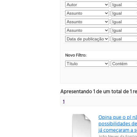
Novo Filtro:
Apresentando 1 de um total de 1 r
1
Opina que o pl n
possibilidades de
já começaram a s
João Neves da Fonto