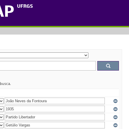
UFRGS
AP
 busca.