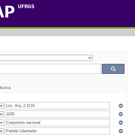
UFRGS
AP
 busca.