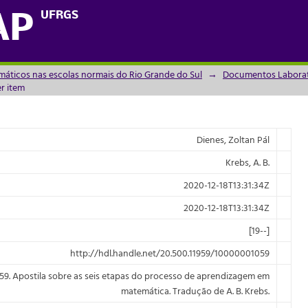
 de ordem
UFRGS
AP
máticos nas escolas normais do Rio Grande do Sul
→
Documentos Laborató
r item
Dienes, Zoltan Pál
Krebs, A. B.
2020-12-18T13:31:34Z
2020-12-18T13:31:34Z
[19--]
http://hdl.handle.net/20.500.11959/10000001059
9. Apostila sobre as seis etapas do processo de aprendizagem em
matemática. Tradução de A. B. Krebs.