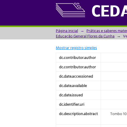
Estudo de uma relação
CED
Página inicial
→
Práticas e saberes mate
Educação General Flores da Cunha
→
Ve
Mostrar registro simples
dc.contributor.author
dc.contributor.author
dc.date.accessioned
dc.date.available
dc.date.issued
dc.identifier.uri
dc.description.abstract
Tombo 105