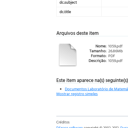
dc.subject
dc.title
Arquivos deste item
Nome:
1059.pdf
Tamanho:
26.86Mb
Formato:
PDF
Descrição:
1059.pdf
Este item aparece na(s) seguinte(s)
Documentos Laboratório de Matemáti
Mostrar registro simples
Créditos
DSpace software
copyright © 2002-2012
Dura