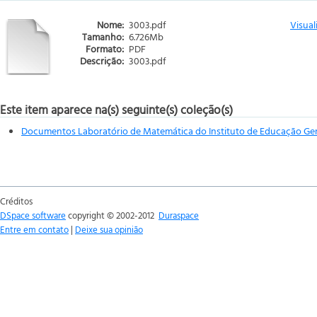
Nome:
3003.pdf
Visual
Tamanho:
6.726Mb
Formato:
PDF
Descrição:
3003.pdf
Este item aparece na(s) seguinte(s) coleção(s)
Documentos Laboratório de Matemática do Instituto de Educação Gen
Créditos
DSpace software
copyright © 2002-2012
Duraspace
Entre em contato
|
Deixe sua opinião