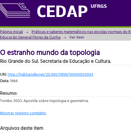
O estranho mundo da topologia
UFRGS
CEDAP
Página inicial
→
Práticas e saberes matemáticos nas escolas normais do R
Educação General Flores da Cunha
→
Ver item
O estranho mundo da topologia
Rio Grande do Sul. Secretaria de Educação e Cultura.
URI:
http://hdl.handle.net/20.500.11959/10000003003
Data:
1964
Resumo:
Tombo 3003. Apostila sobre topologia e geometria.
Mostrar registro completo
Arquivos deste item