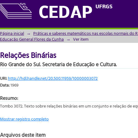
Relações Binárias
UFRGS
CEDAP
Página inicial
→
Práticas e saberes matemáticos nas escolas normais do R
Educação General Flores da Cunha
→
Ver item
Relações Binárias
Rio Grande do Sul. Secretaria de Educação e Cultura.
URI:
http://hdl.handle.net/20.500.11959/10000003072
Data:
1969
Resumo:
Tombo 3072. Texto sobre relações binárias em um conjunto e relação de equ
Mostrar registro completo
Arquivos deste item