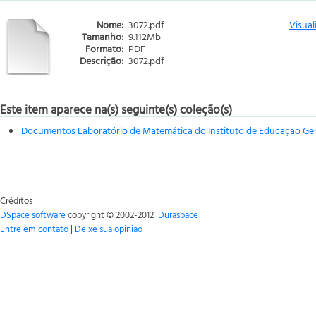
Nome:
3072.pdf
Visual
Tamanho:
9.112Mb
Formato:
PDF
Descrição:
3072.pdf
Este item aparece na(s) seguinte(s) coleção(s)
Documentos Laboratório de Matemática do Instituto de Educação Gen
Créditos
DSpace software
copyright © 2002-2012
Duraspace
Entre em contato
|
Deixe sua opinião