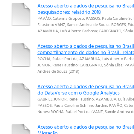
Acesso aberto a dados de pesquisa no Brasil
pesquisadores: relatório 2018
PAVÃO, Caterina Groposo
;
PASSOS, Paula Caroline Sch
Faustino
;
VANZ, Samile Andrea de Souza
;
BORGES, Ed
AZAMBUJA, Luís Alberto Barbosa
;
CAREGNATO, Sônia E
Acesso aberto a dados de pesquisa no Brasil
compartilhamento de dados no Brasil : relat
ROCHA, Rafael Port da
;
AZAMBUJA, Luís Alberto Barb
JUNIOR, Rene Faustino
;
CAREGNATO, Sônia Elisa
;
PAVÃ
Andrea de Souza
(
2018
)
Acesso aberto a dados de pesquisa no Brasi
do DataVerse com o Google Analytics
GABRIEL JUNIOR, Rene Faustino
;
AZAMBUJA, Luís Albe
PASSOS, Paula Caroline Schifino Jardim
;
PAVÃO, Cater
Nunes
;
ROCHA, Rafael Port da
;
VANZ, Samile Andrea d
Acesso aberto a dados de pesquisa no Brasil
Migração