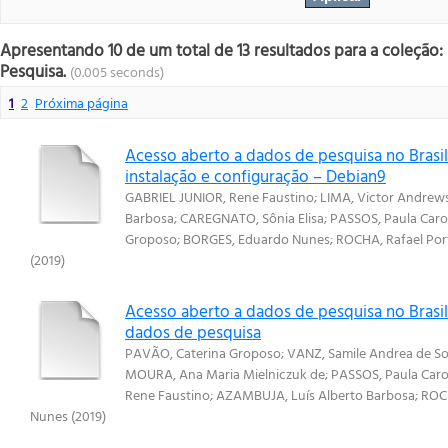
Apresentando 10 de um total de 13 resultados para a coleção:
Pesquisa.
(0.005 seconds)
1
2
Próxima página
Acesso aberto a dados de pesquisa no Brasi
instalação e configuração – Debian9
GABRIEL JUNIOR, Rene Faustino
;
LIMA, Victor Andrews
Barbosa
;
CAREGNATO, Sônia Elisa
;
PASSOS, Paula Carol
Groposo
;
BORGES, Eduardo Nunes
;
ROCHA, Rafael Por
(
2019
)
Acesso aberto a dados de pesquisa no Brasil:
dados de pesquisa
PAVÃO, Caterina Groposo
;
VANZ, Samile Andrea de S
MOURA, Ana Maria Mielniczuk de
;
PASSOS, Paula Carol
Rene Faustino
;
AZAMBUJA, Luís Alberto Barbosa
;
ROCH
Nunes
(
2019
)