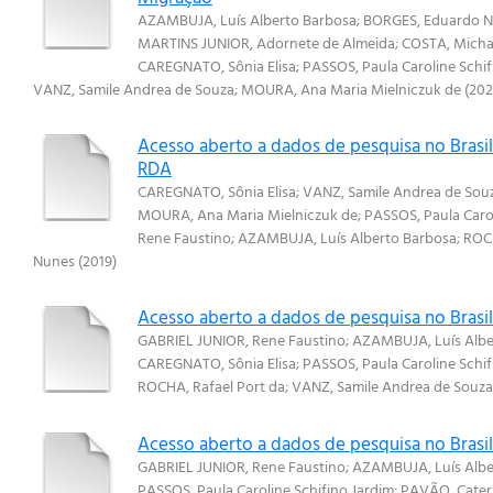
AZAMBUJA, Luís Alberto Barbosa
;
BORGES, Eduardo 
MARTINS JUNIOR, Adornete de Almeida
;
COSTA, Micha
CAREGNATO, Sônia Elisa
;
PASSOS, Paula Caroline Schif
VANZ, Samile Andrea de Souza
;
MOURA, Ana Maria Mielniczuk de
(
20
Acesso aberto a dados de pesquisa no Brasil
RDA
CAREGNATO, Sônia Elisa
;
VANZ, Samile Andrea de Sou
MOURA, Ana Maria Mielniczuk de
;
PASSOS, Paula Carol
Rene Faustino
;
AZAMBUJA, Luís Alberto Barbosa
;
ROCH
Nunes
(
2019
)
Acesso aberto a dados de pesquisa no Brasil
GABRIEL JUNIOR, Rene Faustino
;
AZAMBUJA, Luís Albe
CAREGNATO, Sônia Elisa
;
PASSOS, Paula Caroline Schif
ROCHA, Rafael Port da
;
VANZ, Samile Andrea de Souza
Acesso aberto a dados de pesquisa no Brasil:
GABRIEL JUNIOR, Rene Faustino
;
AZAMBUJA, Luís Albe
PASSOS, Paula Caroline Schifino Jardim
;
PAVÃO, Cater