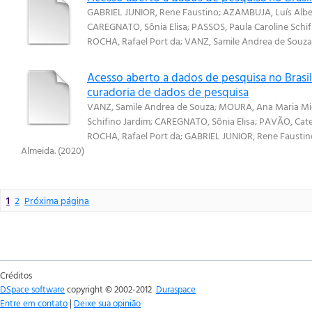
GABRIEL JUNIOR, Rene Faustino
;
AZAMBUJA, Luís Albe
CAREGNATO, Sônia Elisa
;
PASSOS, Paula Caroline Schif
ROCHA, Rafael Port da
;
VANZ, Samile Andrea de Souza
Acesso aberto a dados de pesquisa no Brasil:
curadoria de dados de pesquisa
VANZ, Samile Andrea de Souza
;
MOURA, Ana Maria Mie
Schifino Jardim
;
CAREGNATO, Sônia Elisa
;
PAVÃO, Cate
ROCHA, Rafael Port da
;
GABRIEL JUNIOR, Rene Faustin
Almeida.
(
2020
)
1
2
Próxima página
Créditos
DSpace software
copyright © 2002-2012
Duraspace
Entre em contato
|
Deixe sua opinião