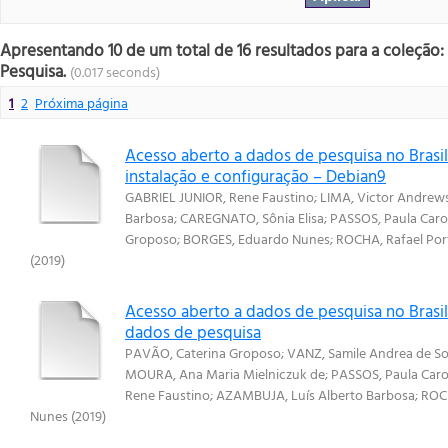
Apresentando 10 de um total de 16 resultados para a coleção:
Pesquisa.
(0.017 seconds)
1
2
Próxima página
Acesso aberto a dados de pesquisa no Brasi
instalação e configuração – Debian9
GABRIEL JUNIOR, Rene Faustino
;
LIMA, Victor Andrews
Barbosa
;
CAREGNATO, Sônia Elisa
;
PASSOS, Paula Carol
Groposo
;
BORGES, Eduardo Nunes
;
ROCHA, Rafael Por
(
2019
)
Acesso aberto a dados de pesquisa no Brasil:
dados de pesquisa
PAVÃO, Caterina Groposo
;
VANZ, Samile Andrea de S
MOURA, Ana Maria Mielniczuk de
;
PASSOS, Paula Carol
Rene Faustino
;
AZAMBUJA, Luís Alberto Barbosa
;
ROCH
Nunes
(
2019
)