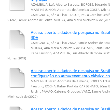
AZAMBUJA, Luís Alberto Barbosa
;
BORGES, Eduardo 
MARTINS JUNIOR, Adornete de Almeida
;
COSTA, Micha
CAREGNATO, Sônia Elisa
;
PASSOS, Paula Caroline Schif
VANZ, Samile Andrea de Souza
;
MOURA, Ana Maria Mielniczuk de
(
20
Acesso aberto a dados de pesquisa no Brasil
RDA
CAREGNATO, Sônia Elisa
;
VANZ, Samile Andrea de Sou
MOURA, Ana Maria Mielniczuk de
;
PASSOS, Paula Carol
Rene Faustino
;
AZAMBUJA, Luís Alberto Barbosa
;
ROCH
Nunes
(
2019
)
Acesso aberto a dados de pesquisa no Brasi
configuração do armazenamento elástico co
MARTINS JUNIOR, Adornete de Almeida
;
BORGES, Edu
Faustino
;
ROCHA, Rafael Port da
;
CAREGNATO, Sônia El
Jardim
;
PAVÃO, Caterina Groposo
;
VANZ, Samile Andr
Mielniczuk de
(
2020
)
Acesso aberto a dados de pesquisa no Brasil