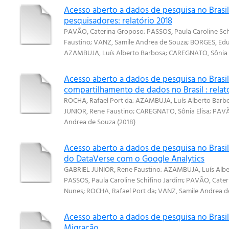
Acesso aberto a dados de pesquisa no Brasil
pesquisadores: relatório 2018
PAVÃO, Caterina Groposo
;
PASSOS, Paula Caroline Sch
Faustino
;
VANZ, Samile Andrea de Souza
;
BORGES, Ed
AZAMBUJA, Luís Alberto Barbosa
;
CAREGNATO, Sônia E
Acesso aberto a dados de pesquisa no Brasil
compartilhamento de dados no Brasil : relat
ROCHA, Rafael Port da
;
AZAMBUJA, Luís Alberto Barb
JUNIOR, Rene Faustino
;
CAREGNATO, Sônia Elisa
;
PAVÃ
Andrea de Souza
(
2018
)
Acesso aberto a dados de pesquisa no Brasi
do DataVerse com o Google Analytics
GABRIEL JUNIOR, Rene Faustino
;
AZAMBUJA, Luís Albe
PASSOS, Paula Caroline Schifino Jardim
;
PAVÃO, Cater
Nunes
;
ROCHA, Rafael Port da
;
VANZ, Samile Andrea d
Acesso aberto a dados de pesquisa no Brasil
Migração