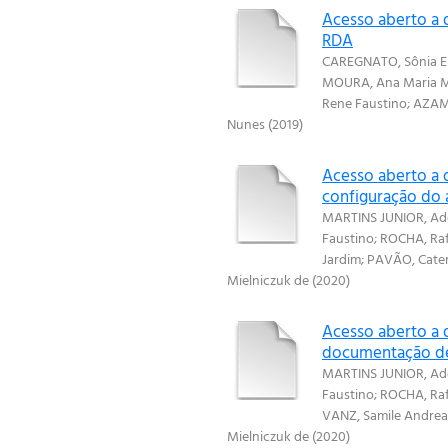
Acesso aberto a d
RDA
CAREGNATO, Sônia El
MOURA, Ana Maria M
Rene Faustino
;
AZAMB
Nunes
(
2019
)
Acesso aberto a 
configuração do 
MARTINS JUNIOR, Ad
Faustino
;
ROCHA, Raf
Jardim
;
PAVÃO, Cate
Mielniczuk de
(
2020
)
Acesso aberto a 
documentação de
MARTINS JUNIOR, Ad
Faustino
;
ROCHA, Raf
VANZ, Samile Andrea
Mielniczuk de
(
2020
)