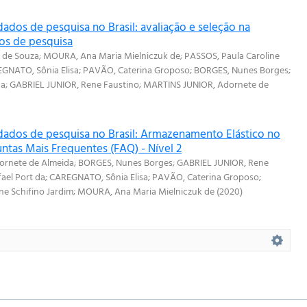
ados de pesquisa no Brasil: avaliação e seleção na
os de pesquisa
 de Souza
;
MOURA, Ana Maria Mielniczuk de
;
PASSOS, Paula Caroline
GNATO, Sônia Elisa
;
PAVÃO, Caterina Groposo
;
BORGES, Nunes Borges
;
da
;
GABRIEL JUNIOR, Rene Faustino
;
MARTINS JUNIOR, Adornete de
dados de pesquisa no Brasil: Armazenamento Elástico no
ntas Mais Frequentes (FAQ) - Nível 2
ornete de Almeida
;
BORGES, Nunes Borges
;
GABRIEL JUNIOR, Rene
ael Port da
;
CAREGNATO, Sônia Elisa
;
PAVÃO, Caterina Groposo
;
ne Schifino Jardim
;
MOURA, Ana Maria Mielniczuk de
(
2020
)