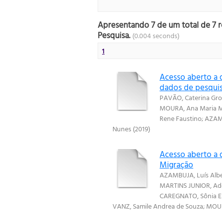
Apresentando 7 de um total de 7 r
Pesquisa.
(0.004 seconds)
1
Acesso aberto a d
dados de pesqui
PAVÃO, Caterina Gr
MOURA, Ana Maria M
Rene Faustino
;
AZAMB
Nunes
(
2019
)
Acesso aberto a 
Migração
AZAMBUJA, Luís Alb
MARTINS JUNIOR, Ad
CAREGNATO, Sônia El
VANZ, Samile Andrea de Souza
;
MOUR