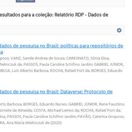
esultados para a coleção: Relatório RDP - Dados de
ados de pesquisa no Brasil: políticas para repositórios de
sa
oposo
;
VANZ, Samile Andrea de Souza
;
CAREGNATO, Sônia Elisa
;
ielniczuk de
;
PASSOS, Paula Caroline Schifino Jardim
;
GABRIEL JUNIOR,
UJA, Luís Alberto Barbosa
;
ROCHA, Rafael Port da
;
BORGES, Eduardo
dados de pesquisa no Brasil: Dataverse: Protocolo de
erto Barbosa
;
BORGES, Eduardo Nunes
;
GABRIEL JUNIOR, Rene Faustino
;
ornete de Almeida
;
COSTA, Michael Lemos da
;
ROCHA, Rafael Port da
;
isa
;
PASSOS, Paula Caroline Schifino Jardim
;
PAVÃO, Caterina Groposo
;
A, Ana Maria Mielniczuk de
(
2020
)