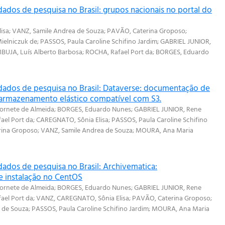
ados de pesquisa no Brasil: grupos nacionais no portal do
isa
;
VANZ, Samile Andrea de Souza
;
PAVÃO, Caterina Groposo
;
ielniczuk de
;
PASSOS, Paula Caroline Schifino Jardim
;
GABRIEL JUNIOR,
UJA, Luís Alberto Barbosa
;
ROCHA, Rafael Port da
;
BORGES, Eduardo
dados de pesquisa no Brasil: Dataverse: documentação de
armazenamento elástico compatível com S3.
ornete de Almeida
;
BORGES, Eduardo Nunes
;
GABRIEL JUNIOR, Rene
ael Port da
;
CAREGNATO, Sônia Elisa
;
PASSOS, Paula Caroline Schifino
rina Groposo
;
VANZ, Samile Andrea de Souza
;
MOURA, Ana Maria
dados de pesquisa no Brasil: Archivematica:
 instalação no CentOS
ornete de Almeida
;
BORGES, Eduardo Nunes
;
GABRIEL JUNIOR, Rene
ael Port da
;
VANZ, CAREGNATO, Sônia Elisa
;
PAVÃO, Caterina Groposo
;
 de Souza
;
PASSOS, Paula Caroline Schifino Jardim
;
MOURA, Ana Maria