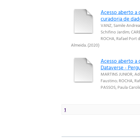
Acesso aberto a d
curadoria de dad
VANZ, Samile Andrea
Schifino Jardim
;
CARE
ROCHA, Rafael Port 
Almeida.
(
2020
)
Acesso aberto a 
Dataverse - Pergu
MARTINS JUNIOR, Ad
Faustino
;
ROCHA, Raf
PASSOS, Paula Caroli
1