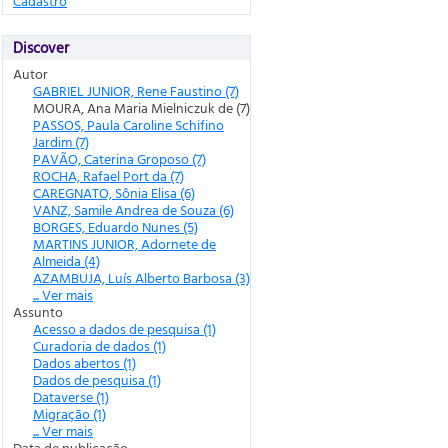
Cadastro
Discover
Autor
GABRIEL JUNIOR, Rene Faustino (7)
MOURA, Ana Maria Mielniczuk de (7)
PASSOS, Paula Caroline Schifino
Jardim (7)
PAVÃO, Caterina Groposo (7)
ROCHA, Rafael Port da (7)
CAREGNATO, Sônia Elisa (6)
VANZ, Samile Andrea de Souza (6)
BORGES, Eduardo Nunes (5)
MARTINS JUNIOR, Adornete de
Almeida (4)
AZAMBUJA, Luís Alberto Barbosa (3)
... Ver mais
Assunto
Acesso a dados de pesquisa (1)
Curadoria de dados (1)
Dados abertos (1)
Dados de pesquisa (1)
Dataverse (1)
Migração (1)
... Ver mais
Data de publicação