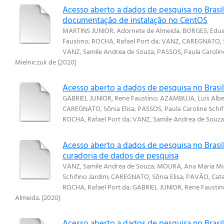
Acesso aberto a dados de pesquisa no Brasil
documentação de instalação no CentOS
MARTINS JUNIOR, Adornete de Almeida
;
BORGES, Edu
Faustino
;
ROCHA, Rafael Port da
;
VANZ, CAREGNATO, S
VANZ, Samile Andrea de Souza
;
PASSOS, Paula Carolin
Mielniczuk de
(
2020
)
Acesso aberto a dados de pesquisa no Brasil
GABRIEL JUNIOR, Rene Faustino
;
AZAMBUJA, Luís Albe
CAREGNATO, Sônia Elisa
;
PASSOS, Paula Caroline Schif
ROCHA, Rafael Port da
;
VANZ, Samile Andrea de Souza
Acesso aberto a dados de pesquisa no Brasil:
curadoria de dados de pesquisa
VANZ, Samile Andrea de Souza
;
MOURA, Ana Maria Mie
Schifino Jardim
;
CAREGNATO, Sônia Elisa
;
PAVÃO, Cate
ROCHA, Rafael Port da
;
GABRIEL JUNIOR, Rene Faustin
Almeida.
(
2020
)
Acesso aberto a dados de pesquisa no Brasil: