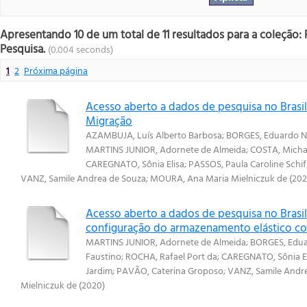
Apresentando 10 de um total de 11 resultados para a coleção:
Pesquisa.
(0.004 seconds)
1
2
Próxima página
Acesso aberto a dados de pesquisa no Brasil
Migração
AZAMBUJA, Luís Alberto Barbosa
;
BORGES, Eduardo 
MARTINS JUNIOR, Adornete de Almeida
;
COSTA, Micha
CAREGNATO, Sônia Elisa
;
PASSOS, Paula Caroline Schif
VANZ, Samile Andrea de Souza
;
MOURA, Ana Maria Mielniczuk de
(
20
Acesso aberto a dados de pesquisa no Brasi
configuração do armazenamento elástico co
MARTINS JUNIOR, Adornete de Almeida
;
BORGES, Edu
Faustino
;
ROCHA, Rafael Port da
;
CAREGNATO, Sônia El
Jardim
;
PAVÃO, Caterina Groposo
;
VANZ, Samile Andr
Mielniczuk de
(
2020
)