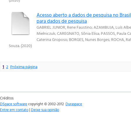
Acesso aberto a dados de pesquisa no Brasil:
para dados de pesquisa
GABRIEL JUNIOR, Rene Faustino
;
AZAMBUJA, Luís Albe
Mielniczuk
;
CAREGNATO, Sônia Elisa
;
PASSOS, Paula Ca
Caterina Groposo
;
BORGES, Nunes Borges
;
ROCHA, Raf
Souza.
(
2020
)
1
2
Próxima página
Créditos
DSpace software
copyright © 2002-2012
Duraspace
Entre em contato
|
Deixe sua opinião