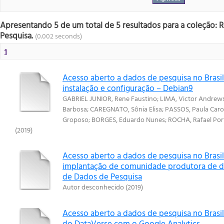
Apresentando 5 de um total de 5 resultados para a coleção: 
Pesquisa.
(0.002 seconds)
1
Acesso aberto a dados de pesquisa no Brasi
instalação e configuração – Debian9
GABRIEL JUNIOR, Rene Faustino
;
LIMA, Victor Andrews
Barbosa
;
CAREGNATO, Sônia Elisa
;
PASSOS, Paula Carol
Groposo
;
BORGES, Eduardo Nunes
;
ROCHA, Rafael Por
(
2019
)
Acesso aberto a dados de pesquisa no Brasi
implantação de comunidade produtora de da
de Dados de Pesquisa
Autor desconhecido
(
2019
)
Acesso aberto a dados de pesquisa no Brasi
do DataVerse com o Google Analytics