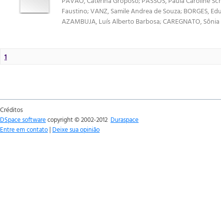
PAVÃO, Caterina Groposo
;
PASSOS, Paula Caroline Sch
Faustino
;
VANZ, Samile Andrea de Souza
;
BORGES, Ed
AZAMBUJA, Luís Alberto Barbosa
;
CAREGNATO, Sônia E
1
Créditos
DSpace software
copyright © 2002-2012
Duraspace
Entre em contato
|
Deixe sua opinião