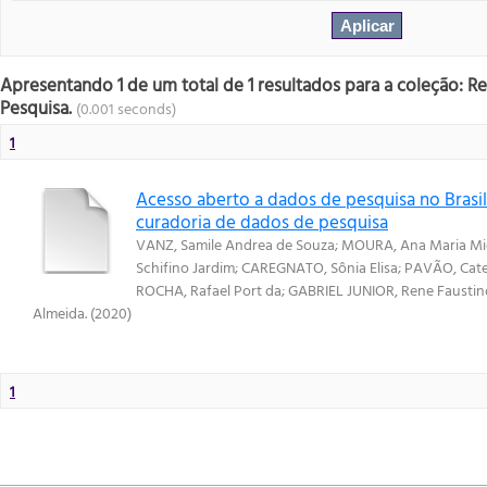
Apresentando 1 de um total de 1 resultados para a coleção: R
Pesquisa.
(0.001 seconds)
1
Acesso aberto a dados de pesquisa no Brasil:
curadoria de dados de pesquisa
VANZ, Samile Andrea de Souza
;
MOURA, Ana Maria Mie
Schifino Jardim
;
CAREGNATO, Sônia Elisa
;
PAVÃO, Cate
ROCHA, Rafael Port da
;
GABRIEL JUNIOR, Rene Faustin
Almeida.
(
2020
)
1