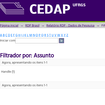
Filtrador por: Assunto
UFRGS
CEDAP
Página inicial
→
RDP Brasil
→
Relatório RDP - Dados de Pesquisa
→
Fi
A
B
C
D
E
F
G
H
I
J
K
L
M
N
O
P
Q
R
S
T
U
V
W
X
Y
Z
Iniciar com
Filtrador por: Assunto
Agora, apresentando os itens 1-1
Handle (1)
Agora, apresentando os itens 1-1