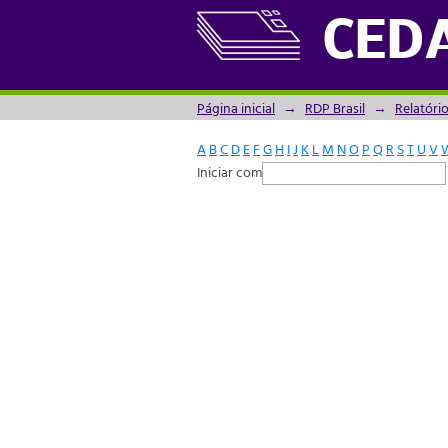
Filtrador por: Assunto
CED
Página inicial
→
RDP Brasil
→
Relatóri
A
B
C
D
E
F
G
H
I
J
K
L
M
N
O
P
Q
R
S
T
U
V
Iniciar com