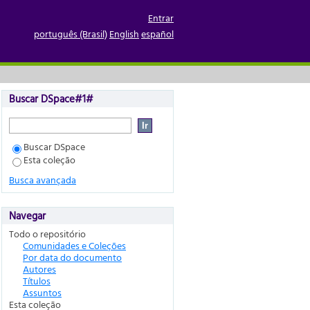
Entrar
português (Brasil)
English
español
Buscar DSpace#1#
Buscar DSpace
Esta coleção
Busca avançada
Navegar
Todo o repositório
Comunidades e Coleções
Por data do documento
Autores
Títulos
Assuntos
Esta coleção