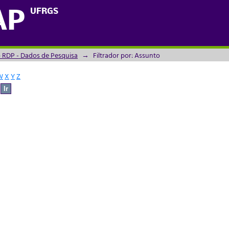
UFRGS
AP
o RDP - Dados de Pesquisa
→
Filtrador por: Assunto
W
X
Y
Z