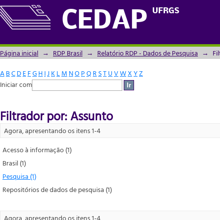
Filtrador por: Assunto
UFRGS
CEDAP
Página inicial
→
RDP Brasil
→
Relatório RDP - Dados de Pesquisa
→
Fi
A
B
C
D
E
F
G
H
I
J
K
L
M
N
O
P
Q
R
S
T
U
V
W
X
Y
Z
Iniciar com
Filtrador por: Assunto
Agora, apresentando os itens 1-4
Acesso à informação (1)
Brasil (1)
Pesquisa (1)
Repositórios de dados de pesquisa (1)
Agora, apresentando os itens 1-4