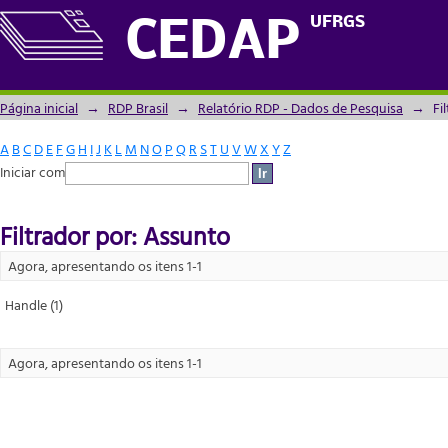
Filtrador por: Assunto
UFRGS
CEDAP
Página inicial
→
RDP Brasil
→
Relatório RDP - Dados de Pesquisa
→
Fi
A
B
C
D
E
F
G
H
I
J
K
L
M
N
O
P
Q
R
S
T
U
V
W
X
Y
Z
Iniciar com
Filtrador por: Assunto
Agora, apresentando os itens 1-1
Handle (1)
Agora, apresentando os itens 1-1