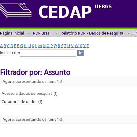
Filtrador por: Assunto
UFRGS
CEDAP
Página inicial
→
RDP Brasil
→
Relatório RDP - Dados de Pesquisa
→
Fi
A
B
C
D
E
F
G
H
I
J
K
L
M
N
O
P
Q
R
S
T
U
V
W
X
Y
Z
Iniciar com
Filtrador por: Assunto
Agora, apresentando os itens 1-2
Acesso a dados de pesquisa (1)
Curadoria de dados (1)
Agora, apresentando os itens 1-2