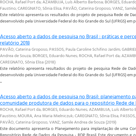
ROCHA, Rafael Port da
;
AZAMBUJA, Luís Alberto Barbosa
;
BORGES, Eduard
Faustino
;
CAREGNATO, Sônia Elisa
;
PAVÃO, Caterina Groposo
;
VANZ, Samil
Este relatório apresenta os resultados do projeto de pesquisa Rede de Dado
desenvolvido pela Universidade Federal do Rio Grande do Sul (UFRGS) em par
Acesso aberto a dados de pesquisa no Brasil : práticas e per
relatório 2018
PAVÃO, Caterina Groposo
;
PASSOS, Paula Caroline Schifino Jardim
;
GABRIEL
Andrea de Souza
;
BORGES, Eduardo Nunes
;
ROCHA, Rafael Port da
;
AZAMBUJ
CAREGNATO, Sônia Elisa
(
2018
)
Este relatório apresenta resultados do projeto de pesquisa Rede de Dados
desenvolvido pela Universidade Federal do Rio Grande do Sul (UFRGS) em p
...
Acesso aberto a dados de pesquisa no Brasil: planejamento p
comunidade produtora de dados para o repositório Rede de
ROCHA, Rafael Port da; BORGES, Eduardo Nunes; AZAMBUJA, Luís Alberto 
Faustino; MOURA, Ana Maria Mielniczuk; CAREGNATO, Sônia Elisa; PASSOS, P
PAVÃO, Caterina Groposo; VANZ, Samile Andrea de Souza
(
2019
)
Este documento apresenta o Planejamento para implantação de uma Co
Repositório Rede de Dados da Pesquisa - RDP Brasil. Este documento e o 