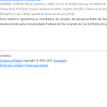
GABRIEL JUNIOR, Rene Faustino
;
LIMA, Victor Andrews Garcia
;
AZAMBUJA, L
Sônia Elisa
;
PASSOS, Paula Caroline Schifino Jardim
;
PAVÃO, Caterina Grop
Rafael Port da
;
VANZ, Samile Andrea de Souza
(
2019
)
Este relatório apresenta os resultados do projeto de pesquisa Rede de Dad
desenvolvido pela Universidade Federal do Rio Grande do Sul (UFRGS) em par
Créditos
DSpace software
copyright © 2002-2012
Duraspace
Entre em contato
|
Deixe sua opinião