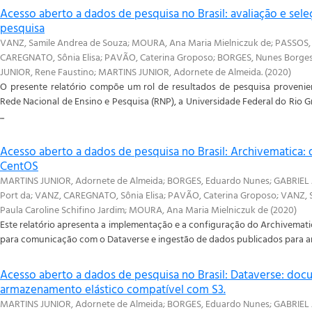
Acesso aberto a dados de pesquisa no Brasil: avaliação e sel
pesquisa
VANZ, Samile Andrea de Souza
;
MOURA, Ana Maria Mielniczuk de
;
PASSOS, 
CAREGNATO, Sônia Elisa
;
PAVÃO, Caterina Groposo
;
BORGES, Nunes Borge
JUNIOR, Rene Faustino
;
MARTINS JUNIOR, Adornete de Almeida.
(
2020
)
O presente relatório compõe um rol de resultados de pesquisa provenie
Rede Nacional de Ensino e Pesquisa (RNP), a Universidade Federal do Rio G
...
Acesso aberto a dados de pesquisa no Brasil: Archivematica:
CentOS
MARTINS JUNIOR, Adornete de Almeida
;
BORGES, Eduardo Nunes
;
GABRIEL 
Port da
;
VANZ, CAREGNATO, Sônia Elisa
;
PAVÃO, Caterina Groposo
;
VANZ, 
Paula Caroline Schifino Jardim
;
MOURA, Ana Maria Mielniczuk de
(
2020
)
Este relatório apresenta a implementação e a configuração do Archivemati
para comunicação com o Dataverse e ingestão de dados publicados para a
Acesso aberto a dados de pesquisa no Brasil: Dataverse: do
armazenamento elástico compatível com S3.
MARTINS JUNIOR, Adornete de Almeida
;
BORGES, Eduardo Nunes
;
GABRIEL 