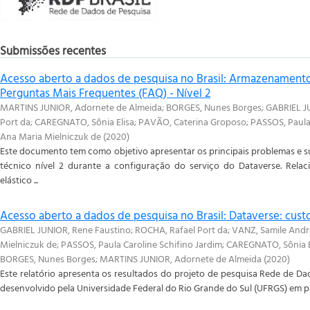
Submissões recentes
Acesso aberto a dados de pesquisa no Brasil: Armazenamento 
Perguntas Mais Frequentes (FAQ) - Nível 2
MARTINS JUNIOR, Adornete de Almeida
;
BORGES, Nunes Borges
;
GABRIEL J
Port da
;
CAREGNATO, Sônia Elisa
;
PAVÃO, Caterina Groposo
;
PASSOS, Paula 
Ana Maria Mielniczuk de
(
2020
)
Este documento tem como objetivo apresentar os principais problemas e s
técnico nível 2 durante a configuração do serviço do Dataverse. Rel
elástico ...
Acesso aberto a dados de pesquisa no Brasil: Dataverse: cus
GABRIEL JUNIOR, Rene Faustino; ROCHA, Rafael Port da; VANZ, Samile And
Mielniczuk de; PASSOS, Paula Caroline Schifino Jardim; CAREGNATO, Sônia 
BORGES, Nunes Borges; MARTINS JUNIOR, Adornete de Almeida
(
2020
)
Este relatório apresenta os resultados do projeto de pesquisa Rede de Dado
desenvolvido pela Universidade Federal do Rio Grande do Sul (UFRGS) em par