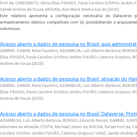
Port da
;
CAREGNATO, Sônia Elisa
;
PASSOS, Paula Caroline Schifino Jardim
;
P
Samile Andrea de Souza
;
MOURA, Ana Maria Mielniczuk de
(
2020
)
Este relatório apresenta a configuração necessária do Dataverse
armazenamento elástico compatíveis com S3, possibilitando o arquivame
volumosos.
Acesso aberto a dados de pesquisa no Brasil: guia administrat
GABRIEL JUNIOR, Rene Faustino
;
AZAMBUJA, Luís Alberto Barbosa
;
BORGES
Elisa
;
PASSOS, Paula Caroline Schifino Jardim
;
PAVÃO, Caterina Groposo
;
RO
Andrea de Souza
(
2020
)
Acesso aberto a dados de pesquisa no Brasil: ativação do Ha
GABRIEL JUNIOR, Rene Faustino
;
AZAMBUJA, Luís Alberto Barbosa
;
BORGES
Elisa
;
PASSOS, Paula Caroline Schifino Jardim
;
PAVÃO, Caterina Groposo
;
RO
Andrea de Souza
(
2020
)
Acesso aberto a dados de pesquisa no Brasil: Dataverse: Pro
AZAMBUJA, Luís Alberto Barbosa
;
BORGES, Eduardo Nunes
;
GABRIEL JUNIO
Adornete de Almeida
;
COSTA, Michael Lemos da
;
ROCHA, Rafael Port da
;
CA
Caroline Schifino Jardim
;
PAVÃO, Caterina Groposo
;
VANZ, Samile Andrea 