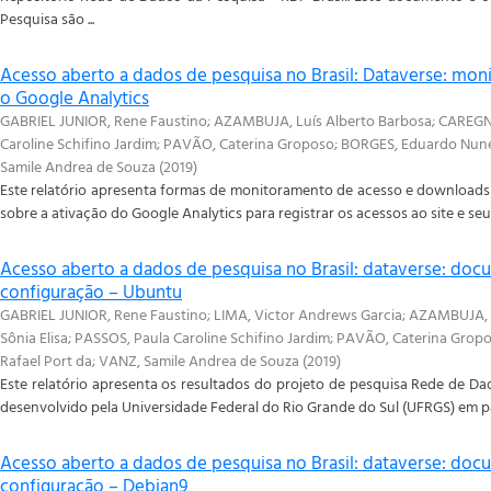
Pesquisa são ...
Acesso aberto a dados de pesquisa no Brasil: Dataverse: m
o Google Analytics
GABRIEL JUNIOR, Rene Faustino
;
AZAMBUJA, Luís Alberto Barbosa
;
CAREGNA
Caroline Schifino Jardim
;
PAVÃO, Caterina Groposo
;
BORGES, Eduardo Nun
Samile Andrea de Souza
(
2019
)
Este relatório apresenta formas de monitoramento de acesso e downloads 
sobre a ativação do Google Analytics para registrar os acessos ao site e seus
Acesso aberto a dados de pesquisa no Brasil: dataverse: doc
configuração – Ubuntu
GABRIEL JUNIOR, Rene Faustino
;
LIMA, Victor Andrews Garcia
;
AZAMBUJA, L
Sônia Elisa
;
PASSOS, Paula Caroline Schifino Jardim
;
PAVÃO, Caterina Grop
Rafael Port da
;
VANZ, Samile Andrea de Souza
(
2019
)
Este relatório apresenta os resultados do projeto de pesquisa Rede de Dad
desenvolvido pela Universidade Federal do Rio Grande do Sul (UFRGS) em par
Acesso aberto a dados de pesquisa no Brasil: dataverse: doc
configuração – Debian9