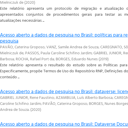
Mielniczuk de
(
2020
)
Este relatório apresenta um protocolo de migração e atualização 
apresentados conjuntos de procedimentos gerais para testar as mod
atualizações necessárias ...
Acesso aberto a dados de pesquisa no Brasil: políticas para r
pesquisa
PAVÃO, Caterina Groposo
;
VANZ, Samile Andrea de Souza
;
CAREGNATO, Sôn
Mielniczuk de
;
PASSOS, Paula Caroline Schifino Jardim
;
GABRIEL JUNIOR, Re
Barbosa
;
ROCHA, Rafael Port da
;
BORGES, Eduardo Nunes
(
2019
)
Este relatório apresenta o resultado do estudo sobre as Políticas par
Especificamente, propõe Termos de Uso do Repositório RNP, Definições do
conteúdo ...
Acesso aberto a dados de pesquisa no Brasil: dataverse: licen
GABRIEL JUNIOR, Rene Faustino
;
AZAMBUJA, Luís Alberto Barbosa
;
CAREGNA
Caroline Schifino Jardim
;
PAVÃO, Caterina Groposo
;
BORGES, Nunes Borge
Andrea de Souza.
(
2020
)
Acesso aberto a dados de pesquisa no Brasil: Dataverse Doc