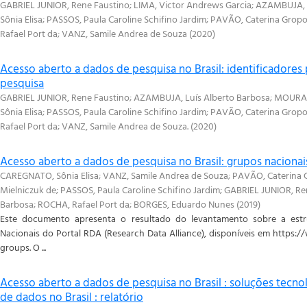
GABRIEL JUNIOR, Rene Faustino
;
LIMA, Victor Andrews Garcia
;
AZAMBUJA, L
Sônia Elisa
;
PASSOS, Paula Caroline Schifino Jardim
;
PAVÃO, Caterina Grop
Rafael Port da
;
VANZ, Samile Andrea de Souza
(
2020
)
Acesso aberto a dados de pesquisa no Brasil: identificadores
pesquisa
GABRIEL JUNIOR, Rene Faustino
;
AZAMBUJA, Luís Alberto Barbosa
;
MOURA, 
Sônia Elisa
;
PASSOS, Paula Caroline Schifino Jardim
;
PAVÃO, Caterina Grop
Rafael Port da
;
VANZ, Samile Andrea de Souza.
(
2020
)
Acesso aberto a dados de pesquisa no Brasil: grupos naciona
CAREGNATO, Sônia Elisa
;
VANZ, Samile Andrea de Souza
;
PAVÃO, Caterina 
Mielniczuk de
;
PASSOS, Paula Caroline Schifino Jardim
;
GABRIEL JUNIOR, Re
Barbosa
;
ROCHA, Rafael Port da
;
BORGES, Eduardo Nunes
(
2019
)
Este documento apresenta o resultado do levantamento sobre a est
Nacionais do Portal RDA (Research Data Alliance), disponíveis em https:/
groups. O ...
Acesso aberto a dados de pesquisa no Brasil : soluções tecn
de dados no Brasil : relatório