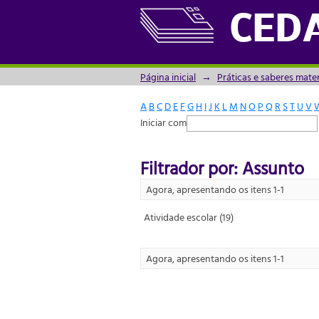
Filtrador por: Assunto
CED
Página inicial
→
Práticas e saberes mate
A
B
C
D
E
F
G
H
I
J
K
L
M
N
O
P
Q
R
S
T
U
V
Iniciar com
Filtrador por: Assunto
Agora, apresentando os itens 1-1
Atividade escolar (19)
Agora, apresentando os itens 1-1