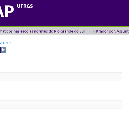
UFRGS
AP
máticos nas escolas normais do Rio Grande do Sul
→
Filtrador por: Assun
W
X
Y
Z