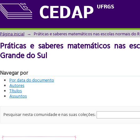
Práticas e saberes matemáticos nas escol
UFRGS
CEDAP
Página inicial
→
Práticas e saberes matemáticos nas escolas normais do R
Práticas e saberes matemáticos nas es
Grande do Sul
Navegar por
Por data do documento
Autores
Títulos
Assuntos
Pesquisar nesta comunidade e nas suas coleções: