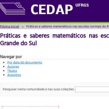
Práticas e saberes matemáticos nas escol
UFRGS
CEDAP
Página inicial
→
Práticas e saberes matemáticos nas escolas normais do R
Práticas e saberes matemáticos nas es
Grande do Sul
Navegar por
Por data do documento
Autores
Títulos
Assuntos
Pesquisar nesta comunidade e nas suas coleções: