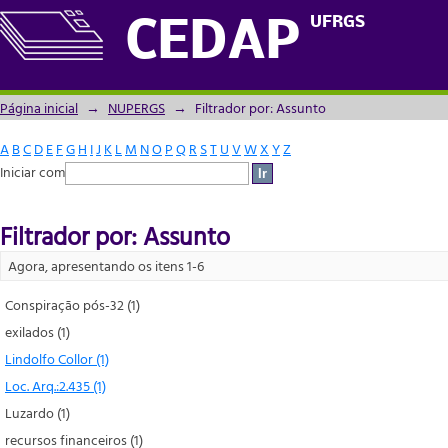
Filtrador por: Assunto
UFRGS
CEDAP
Página inicial
→
NUPERGS
→
Filtrador por: Assunto
A
B
C
D
E
F
G
H
I
J
K
L
M
N
O
P
Q
R
S
T
U
V
W
X
Y
Z
Iniciar com
Filtrador por: Assunto
Agora, apresentando os itens 1-6
Conspiração pós-32 (1)
exilados (1)
Lindolfo Collor (1)
Loc. Arq.:2.435 (1)
Luzardo (1)
recursos financeiros (1)