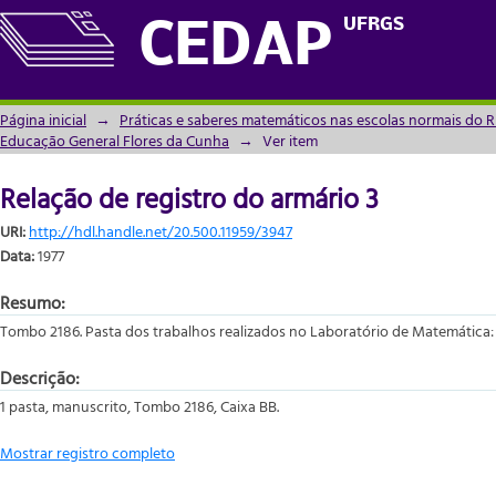
Relação de registro do armário 3
UFRGS
CEDAP
Página inicial
→
Práticas e saberes matemáticos nas escolas normais do R
Educação General Flores da Cunha
→
Ver item
Relação de registro do armário 3
URI:
http://hdl.handle.net/20.500.11959/3947
Data:
1977
Resumo:
Tombo 2186. Pasta dos trabalhos realizados no Laboratório de Matemática: 
Descrição:
1 pasta, manuscrito, Tombo 2186, Caixa BB.
Mostrar registro completo