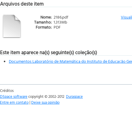
Arquivos deste item
Nome:
2186.pdf
Visual
Tamanho:
1.313Mb
Formato:
PDF
Este item aparece na(s) seguinte(s) coleção(s)
Documentos Laboratório de Matemática do Instituto de Educação Gen
Créditos
DSpace software
copyright © 2002-2012
Duraspace
Entre em contato
|
Deixe sua opinião