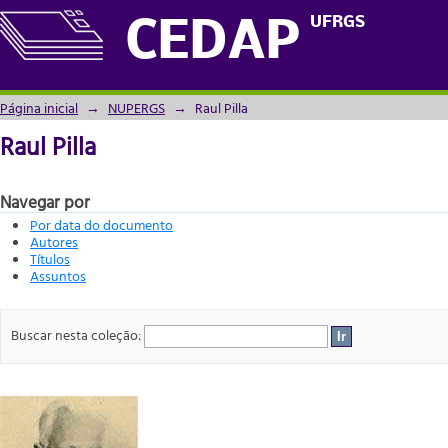
Raul Pilla
UFRGS
CEDAP
Página inicial
→
NUPERGS
→
Raul Pilla
Raul Pilla
Navegar por
Por data do documento
Autores
Títulos
Assuntos
Buscar nesta coleção: