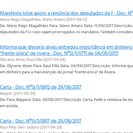
Manifesta total apoio a renúncia dos deputados da f - Doc. Nº
Mario Rego Magalhães
;
Mario Amaro
(
2017-09-11
)
De: Mario Rego Magalhães Para: Mario Amaro Data: 11/09/2017 Descrição: 
deputados da F.U. caso sejam prorrogados os mandatos. Também considera
Informa que glycerio alves entregou importãncia em dinheiro
"frente única" de rivera - Doc. Nº13/1/0711 de 04/09/2017
Glycerio Alves
;
Raul Pilla
(
2017-09-04
)
De: Glycerio Alves Para: Raul Pilla Data: 04/09/2017 Descrição: Informa q
em dinheiro para a manutenção do jornal "frente única" de Rivera.
Carta - Doc. Nº13/1/0812 de 29/08/2017
Beppin
(
2017-08-29
)
De: Para: Beppino Data: 29/08/2017 Descrição: Carta. Pede a remessa de seu
em anistia
Carta - Doc. Nº13/1/0817 de 29/08/2017
Raul Pilla
;
Gen- Isidoro
(
2017-08-29
)