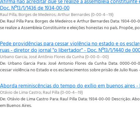
Afirma não acreditar que se realize a assembleia constituinte 
Doc. Nº13/1/1436 de 1934-00-00
Raul Pilla
;
Borges de Medeiros
;
Arthur Bernardes
(
0-00-4--19
)
De: Raul Pilla Para: Borges de Medeiros e Arthur Bernardes Data: 1934-00-
se realize a Assembleia Constituinte e eleições honestas no país. Propõe, po
Pede providências para cessar violência no estado e os esclar
ruas - diretor do jornal "o libertador" - Doc. Nº13/1/1440 de 0
Urbano Garcia
;
José Antônio Flores da Cunha
(
0-00-0--00
)
De: Urbano Garcia Para: José Antonio Flores da Cunha Data: 0000-00-0
cessar violência no Estado e os esclarecimentos sobre prisão de Julio Ruas - 
Aborda reminiscências do tempo do exílio em buenos aires - 
Otávio de Lima Castro
;
Raul Pilla
(
0-00-4--19
)
De: Otávio de Lima Castro Para: Raul Pilla Data: 1934-00-00 Descrição: Ab
em Buenos Aires.