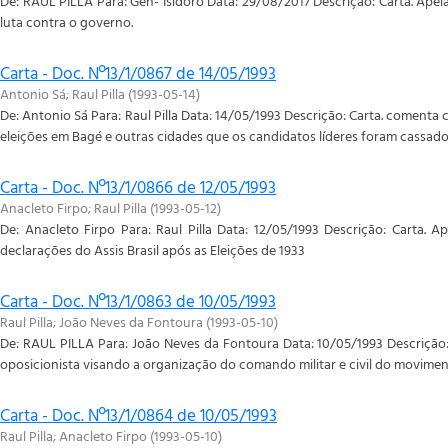
De: RAUL PILLA Para: Gen- Isidoro Data: 29/08/2017 Descrição: Carta. Apela
luta contra o governo.
Carta - Doc. Nº13/1/0867 de 14/05/1993
Antonio Sá
;
Raul Pilla
(
1993-05-14
)
De: Antonio Sá Para: Raul Pilla Data: 14/05/1993 Descrição: Carta. comenta
eleições em Bagé e outras cidades que os candidatos líderes foram cassado
Carta - Doc. Nº13/1/0866 de 12/05/1993
Anacleto Firpo
;
Raul Pilla
(
1993-05-12
)
De: Anacleto Firpo Para: Raul Pilla Data: 12/05/1993 Descrição: Carta. 
declarações do Assis Brasil após as Eleições de 1933
Carta - Doc. Nº13/1/0863 de 10/05/1993
Raul Pilla
;
João Neves da Fontoura
(
1993-05-10
)
De: RAUL PILLA Para: João Neves da Fontoura Data: 10/05/1993 Descrição: c
oposicionista visando a organização do comando militar e civil do moviment
Carta - Doc. Nº13/1/0864 de 10/05/1993
Raul Pilla
;
Anacleto Firpo
(
1993-05-10
)