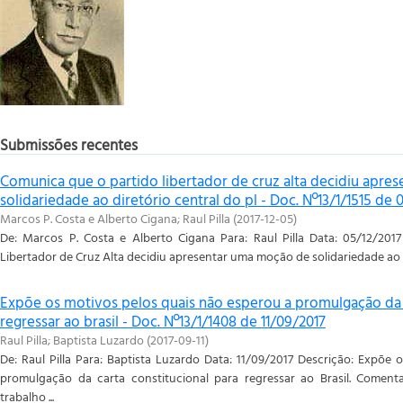
Submissões recentes
Comunica que o partido libertador de cruz alta decidiu apr
solidariedade ao diretório central do pl - Doc. Nº13/1/1515 de 
Marcos P. Costa e Alberto Cigana
;
Raul Pilla
(
2017-12-05
)
De: Marcos P. Costa e Alberto Cigana Para: Raul Pilla Data: 05/12/201
Libertador de Cruz Alta decidiu apresentar uma moção de solidariedade ao D
Expõe os motivos pelos quais não esperou a promulgação da c
regressar ao brasil - Doc. Nº13/1/1408 de 11/09/2017
Raul Pilla
;
Baptista Luzardo
(
2017-09-11
)
De: Raul Pilla Para: Baptista Luzardo Data: 11/09/2017 Descrição: Expõe
promulgação da carta constitucional para regressar ao Brasil. Coment
trabalho ...