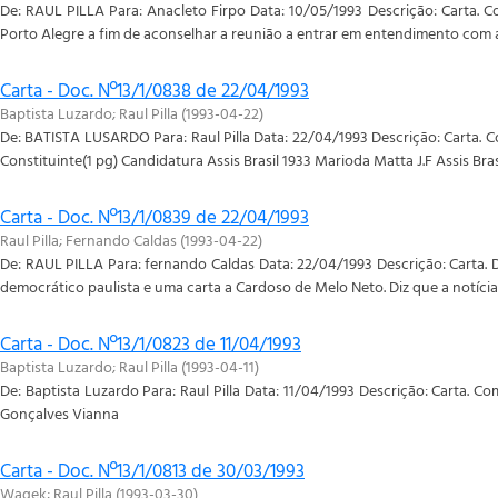
De: RAUL PILLA Para: Anacleto Firpo Data: 10/05/1993 Descrição: Carta. 
Porto Alegre a fim de aconselhar a reunião a entrar em entendimento com a 
Carta - Doc. Nº13/1/0838 de 22/04/1993
Baptista Luzardo
;
Raul Pilla
(
1993-04-22
)
De: BATISTA LUSARDO Para: Raul Pilla Data: 22/04/1993 Descrição: Carta. C
Constituinte(1 pg) Candidatura Assis Brasil 1933 Marioda Matta J.F Assis Br
Carta - Doc. Nº13/1/0839 de 22/04/1993
Raul Pilla
;
Fernando Caldas
(
1993-04-22
)
De: RAUL PILLA Para: fernando Caldas Data: 22/04/1993 Descrição: Carta. Di
democrático paulista e uma carta a Cardoso de Melo Neto. Diz que a notícia d
Carta - Doc. Nº13/1/0823 de 11/04/1993
Baptista Luzardo
;
Raul Pilla
(
1993-04-11
)
De: Baptista Luzardo Para: Raul Pilla Data: 11/04/1993 Descrição: Carta. 
Gonçalves Vianna
Carta - Doc. Nº13/1/0813 de 30/03/1993
Wagek
;
Raul Pilla
(
1993-03-30
)