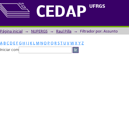
Filtrador por: Assunto
UFRGS
CEDAP
Página inicial
→
NUPERGS
→
Raul Pilla
→
Filtrador por: Assunto
A
B
C
D
E
F
G
H
I
J
K
L
M
N
O
P
Q
R
S
T
U
V
W
X
Y
Z
Iniciar com